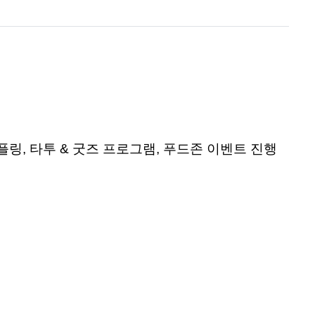
샘플링
,
타투
&
굿즈
프로그램
,
푸드존
이벤트 진행