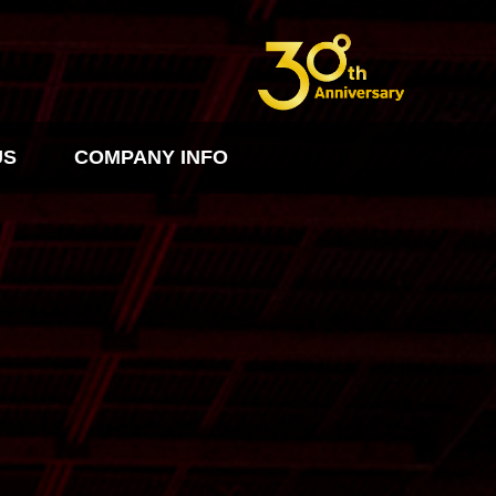
US
COMPANY INFO
FO
PDF다운로드