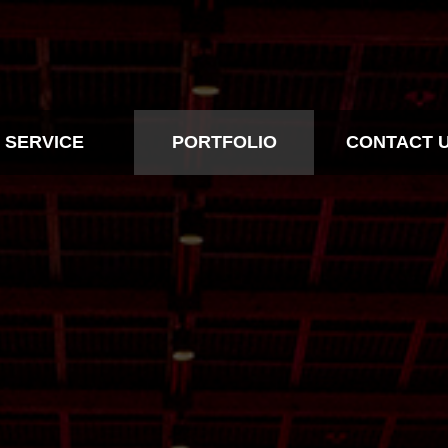
SERVICE
PORTFOLIO
CONTACT 
BTL
ALL
CONTACT IN
EVENT
BTL
CONTACT
RTS MARKETING
EVENT
DESIGN
SPORTS MARKETING