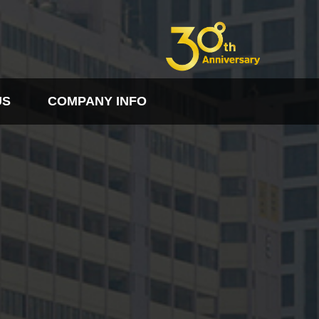
US
COMPANY INFO
FO
PDF다운로드