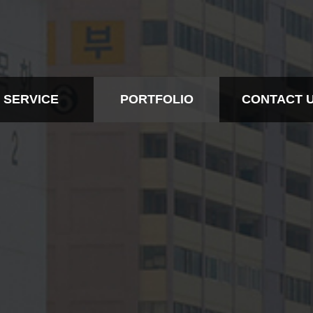
SERVICE
PORTFOLIO
CONTACT 
BTL
ALL
CONTACT IN
EVENT
BTL
CONTACT
RTS MARKETING
EVENT
DESIGN
SPORTS MARKETING