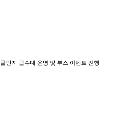
골인지
급수대
운영 및 부스 이벤트 진행