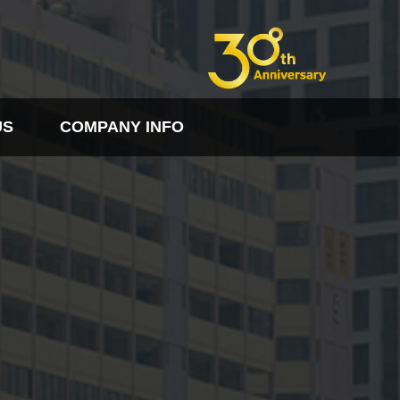
US
COMPANY INFO
FO
PDF다운로드