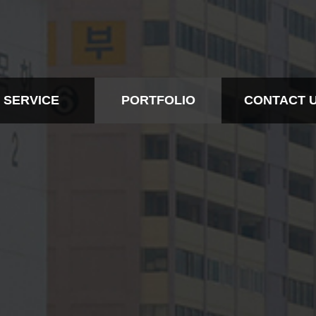
SERVICE
PORTFOLIO
CONTACT 
BTL
ALL
CONTACT IN
EVENT
BTL
CONTACT
RTS MARKETING
EVENT
DESIGN
SPORTS MARKETING