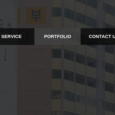
SERVICE
PORTFOLIO
CONTACT 
BTL
ALL
CONTACT IN
EVENT
BTL
CONTACT
RTS MARKETING
EVENT
DESIGN
SPORTS MARKETING