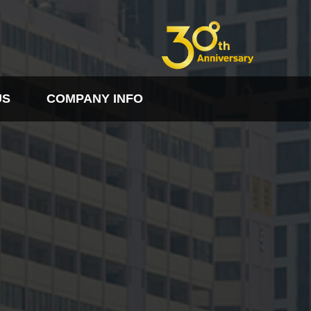
US
COMPANY INFO
FO
PDF다운로드