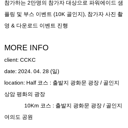
참가하는
2
만명의 참가자 대상으로 파워에이드 샘
플링 및 부스 이벤트
(10K
골인지
),
참가자 사진 촬
영
&
다운로드 이벤트 진행
MORE INFO
client
:
CCKC
date:
20
2
4. 0
4
.
28
(
일
)
location:
Half
코스
:
출발지 광화문 광장
/
골인지
상암 평화의 광장
10Km
코스
:
출발지 광화문 광장
/
골인지
여의도 공원