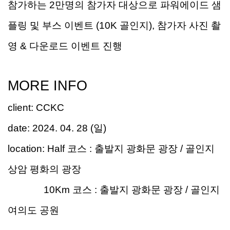
참가하는
2
만명의 참가자 대상으로 파워에이드 샘
플링 및 부스 이벤트
(10K
골인지
),
참가자 사진 촬
영
&
다운로드 이벤트 진행
MORE INFO
client
:
CCKC
date:
20
2
4. 0
4
.
28
(
일
)
location:
Half
코스
:
출발지 광화문 광장
/
골인지
상암 평화의 광장
10Km
코스
:
출발지 광화문 광장
/
골인지
여의도 공원