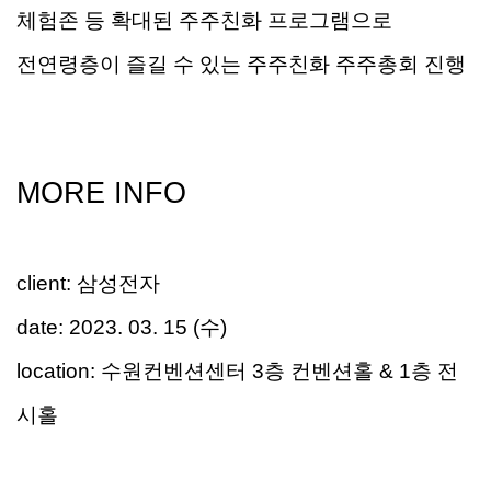
체험존
등 확대된
주주친화
프로그램으로
전연령층이
즐길 수 있는
주주친화
주주총회 진행
MORE INFO
client
:
삼성전자
date
:
2023
. 03. 15 (수)
location
:
수원컨벤션센터 3층 컨벤션홀 & 1층 전
시홀