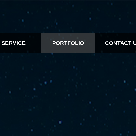
SERVICE
PORTFOLIO
CONTACT 
BTL
ALL
CONTACT IN
EVENT
BTL
CONTACT
RTS MARKETING
EVENT
DESIGN
SPORTS MARKETING