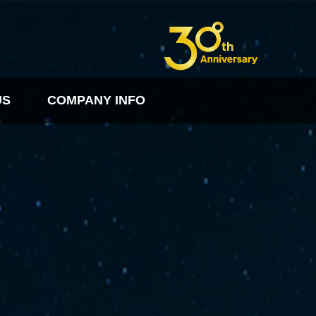
US
COMPANY INFO
FO
PDF다운로드